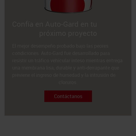
Confía en Auto-Gard en tu
próximo proyecto
El mejor desempeño probado bajo las peores
condiciones. Auto-Gard fue desarrollado para
resistir un tráfico vehicular inteso mientras entrega
una membrana lisa, durable y anti-derrapante que
previene el ingreso de humedad y la intrusión de
cloruros.
Contáctanos