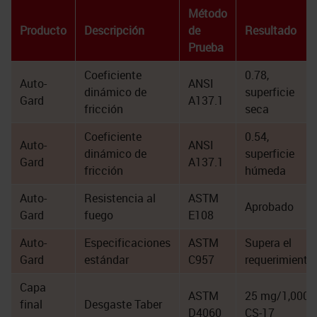
Método
Producto
Descripción
de
Resultado
Prueba
Coeficiente
0.78,
Auto-
ANSI
dinámico de
superficie
Gard
A137.1
fricción
seca
Coeficiente
0.54,
Auto-
ANSI
dinámico de
superficie
Gard
A137.1
fricción
húmeda
Auto-
Resistencia al
ASTM
Aprobado
Gard
fuego
E108
Auto-
Especificaciones
ASTM
Supera el
Gard
estándar
C957
requerimiento
Capa
ASTM
25 mg/1,000
final
Desgaste Taber
D4060
CS-17