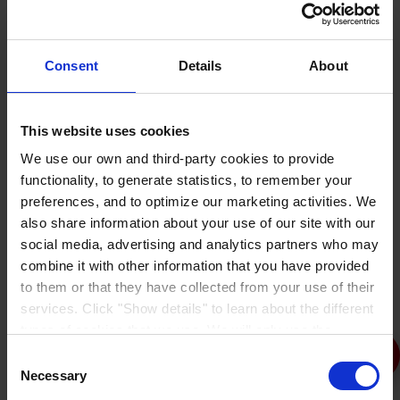
Antes de aplicar, revise las Fichas de Información de
Producto y Guías de Especificación para las instrucciones
Consent
Details
About
de mezclado y otra información importante.
This website uses cookies
Lanzado y sellado
Lanzado y 
We use our own and third-party cookies to provide
functionality, to generate statistics, to remember your
preferences, and to optimize our marketing activities. We
also share information about your use of our site with our
social media, advertising and analytics partners who may
combine it with other information that you have provided
to them or that they have collected from your use of their
services. Click "Show details" to learn about the different
types of cookies that we use. We will only use the
cookies which you allow us to use, and we will only place
Consent
such cookies after having received your consent. You
Necessary
Selection
may withdraw your consent at any time by using the link