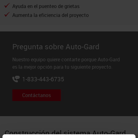
Ayuda en el puenteo de grietas
Aumenta la eficiencia del proyecto
Pregunta sobre Auto-Gard
Nuestro equipo quiere contarte porque Auto-Gard
es la mejor opción para tu siguiente proyecto.
1-833-443-6735
Contáctanos
Construcción del sistema Auto-Gard